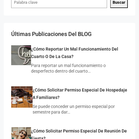
Buscar
Últimas Publicaciones Del BLOG
¿Cómo Reportar Un Mal Funcionamiento Del
Cuarto O De La Casa?
$7,
$4,500
/MXN
Para reportar un mal funcionamiento o
desperfecto dentro del cuarto…
Cua
Cuarto Individual En Zona Universitaria
¿Cómo Solicitar Permiso Especial De Hospedaje
M
MAESTROS ILUSTRES 654, UNIVERSITARIA, 78290 SAN
LUIS 
LUIS POTOSÍ, S.L.P.
A Familiares?
1
INDIVIDUAL
1 COCHE
20
M²
Se puede conceder un permiso especial por
CUAR
CUARTO COMPARTIDO, CUARTO INDIVIDUAL
semestre para dar…
¿Cómo Solicitar Permiso Especial De Reunión De
Fiesta?