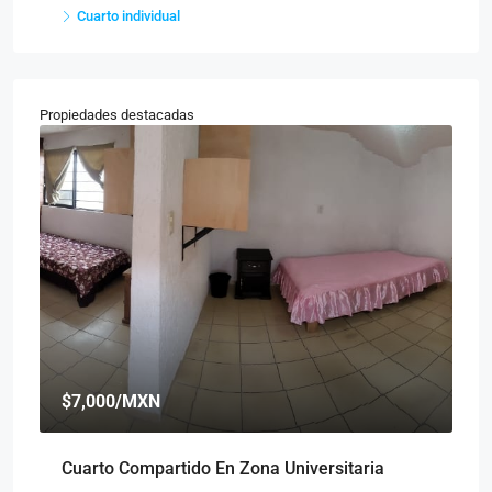
Cuarto individual
Propiedades destacadas
$7,000
/MXN
$
Cuarto Compartido En Zona Universitaria
Cu