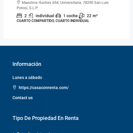
Maestros Ilustres 654, Universitaria, 78290 San Luis
Potosí, S.L.P.
Pot
2
individual
1 coche
22
m²
CUARTO COMPARTIDO, CUARTO INDIVIDUAL
CU
Información
Lunes a sábado
https://casaconrenta.com/
Contact us
Tipo De Propiedad En Renta