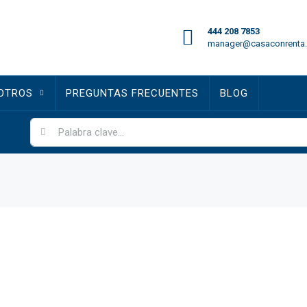
444 208 7853
manager@casaconrenta
OTROS
PREGUNTAS FRECUENTES
BLOG