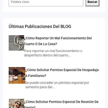
Buscar
Últimas Publicaciones Del BLOG
¿Cómo Reportar Un Mal Funcionamiento Del
Cuarto O De La Casa?
$7,
$4,500
/MXN
Para reportar un mal funcionamiento o
desperfecto dentro del cuarto…
Cua
Cuarto Individual En Zona Universitaria
¿Cómo Solicitar Permiso Especial De Hospedaje
M
MAESTROS ILUSTRES 654, UNIVERSITARIA, 78290 SAN
LUIS 
LUIS POTOSÍ, S.L.P.
A Familiares?
1
INDIVIDUAL
1 COCHE
20
M²
Se puede conceder un permiso especial por
CUAR
CUARTO COMPARTIDO, CUARTO INDIVIDUAL
semestre para dar…
¿Cómo Solicitar Permiso Especial De Reunión De
Fiesta?