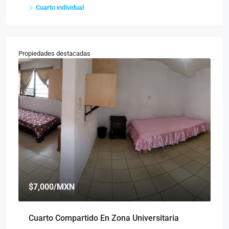
Cuarto individual
Propiedades destacadas
$7,000
/MXN
$
Cuarto Compartido En Zona Universitaria
Cu