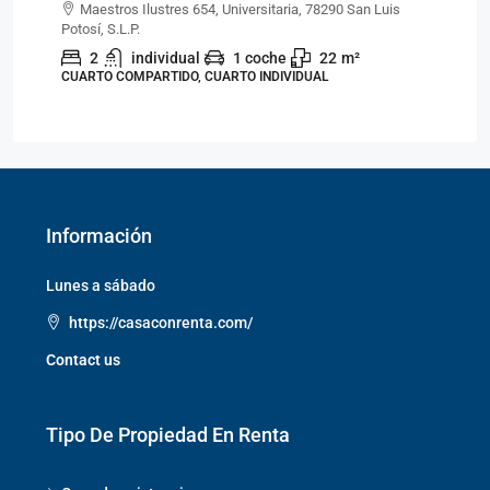
Maestros Ilustres 654, Universitaria, 78290 San Luis
Potosí, S.L.P.
Pot
2
individual
1 coche
22
m²
CUARTO COMPARTIDO, CUARTO INDIVIDUAL
CU
Información
Lunes a sábado
https://casaconrenta.com/
Contact us
Tipo De Propiedad En Renta