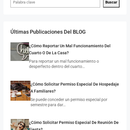
Buscar
Últimas Publicaciones Del BLOG
¿Cómo Reportar Un Mal Funcionamiento Del
Cuarto O De La Casa?
$7,
$4,500
/MXN
Para reportar un mal funcionamiento o
desperfecto dentro del cuarto…
Cua
Cuarto Individual En Zona Universitaria
¿Cómo Solicitar Permiso Especial De Hospedaje
M
MAESTROS ILUSTRES 654, UNIVERSITARIA, 78290 SAN
LUIS 
LUIS POTOSÍ, S.L.P.
A Familiares?
1
INDIVIDUAL
1 COCHE
20
M²
Se puede conceder un permiso especial por
CUAR
CUARTO COMPARTIDO, CUARTO INDIVIDUAL
semestre para dar…
¿Cómo Solicitar Permiso Especial De Reunión De
Fiesta?