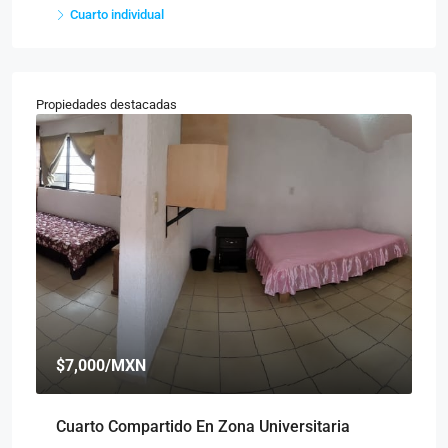
Cuarto individual
Propiedades destacadas
$7,000
/MXN
$
Cuarto Compartido En Zona Universitaria
Cu