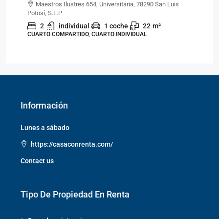
Maestros Ilustres 654, Universitaria, 78290 San Luis
Potosí, S.L.P.
Pot
2
individual
1 coche
22
m²
CUARTO COMPARTIDO, CUARTO INDIVIDUAL
CU
Información
Lunes a sábado
https://casaconrenta.com/
Contact us
Tipo De Propiedad En Renta