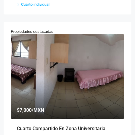
Cuarto individual
Propiedades destacadas
$7,000
/MXN
$
Cuarto Compartido En Zona Universitaria
Cu