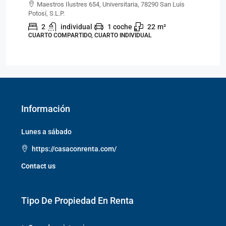
Maestros Ilustres 654, Universitaria, 78290 San Luis
Potosí, S.L.P.
Pot
2
individual
1 coche
22
m²
CUARTO COMPARTIDO, CUARTO INDIVIDUAL
CU
Información
Lunes a sábado
https://casaconrenta.com/
Contact us
Tipo De Propiedad En Renta