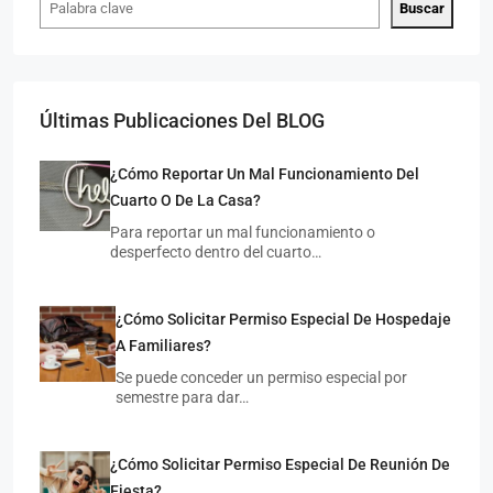
Buscar
Últimas Publicaciones Del BLOG
¿Cómo Reportar Un Mal Funcionamiento Del
Cuarto O De La Casa?
$7,
$4,500
/MXN
Para reportar un mal funcionamiento o
desperfecto dentro del cuarto…
Cua
Cuarto Individual En Zona Universitaria
¿Cómo Solicitar Permiso Especial De Hospedaje
M
MAESTROS ILUSTRES 654, UNIVERSITARIA, 78290 SAN
LUIS 
LUIS POTOSÍ, S.L.P.
A Familiares?
1
INDIVIDUAL
1 COCHE
20
M²
Se puede conceder un permiso especial por
CUAR
CUARTO COMPARTIDO, CUARTO INDIVIDUAL
semestre para dar…
¿Cómo Solicitar Permiso Especial De Reunión De
Fiesta?