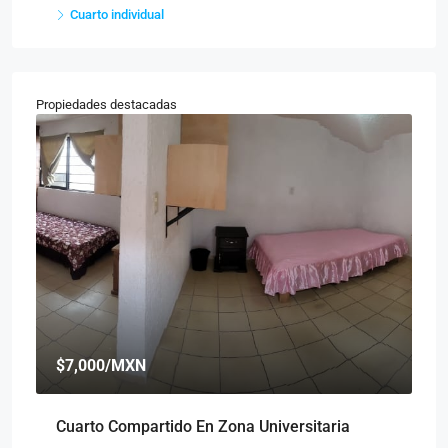
Cuarto individual
Propiedades destacadas
$7,000
/MXN
$
Cuarto Compartido En Zona Universitaria
Cu