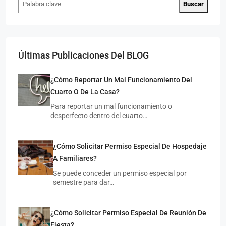
Buscar
Últimas Publicaciones Del BLOG
¿Cómo Reportar Un Mal Funcionamiento Del
Cuarto O De La Casa?
$7,
$4,500
/MXN
Para reportar un mal funcionamiento o
desperfecto dentro del cuarto…
Cua
Cuarto Individual En Zona Universitaria
¿Cómo Solicitar Permiso Especial De Hospedaje
M
MAESTROS ILUSTRES 654, UNIVERSITARIA, 78290 SAN
LUIS 
LUIS POTOSÍ, S.L.P.
A Familiares?
1
INDIVIDUAL
1 COCHE
20
M²
Se puede conceder un permiso especial por
CUAR
CUARTO COMPARTIDO, CUARTO INDIVIDUAL
semestre para dar…
¿Cómo Solicitar Permiso Especial De Reunión De
Fiesta?