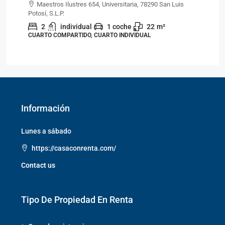
Maestros Ilustres 654, Universitaria, 78290 San Luis
Potosí, S.L.P.
Pot
2
individual
1 coche
22
m²
CUARTO COMPARTIDO, CUARTO INDIVIDUAL
CU
Información
Lunes a sábado
https://casaconrenta.com/
Contact us
Tipo De Propiedad En Renta