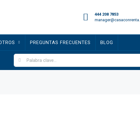
444 208 7853
manager@casaconrenta
OTROS
PREGUNTAS FRECUENTES
BLOG