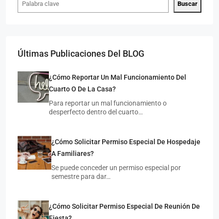
Buscar
Últimas Publicaciones Del BLOG
¿Cómo Reportar Un Mal Funcionamiento Del
Cuarto O De La Casa?
$7,
$4,500
/MXN
Para reportar un mal funcionamiento o
desperfecto dentro del cuarto…
Cua
Cuarto Individual En Zona Universitaria
¿Cómo Solicitar Permiso Especial De Hospedaje
M
MAESTROS ILUSTRES 654, UNIVERSITARIA, 78290 SAN
LUIS 
LUIS POTOSÍ, S.L.P.
A Familiares?
1
INDIVIDUAL
1 COCHE
20
M²
Se puede conceder un permiso especial por
CUAR
CUARTO COMPARTIDO, CUARTO INDIVIDUAL
semestre para dar…
¿Cómo Solicitar Permiso Especial De Reunión De
Fiesta?