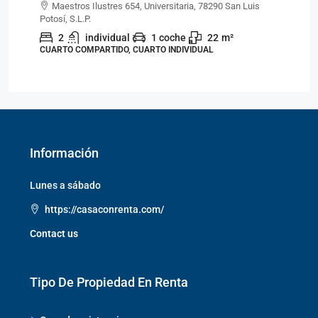
Maestros Ilustres 654, Universitaria, 78290 San Luis
Potosí, S.L.P.
Pot
2
individual
1 coche
22
m²
CUARTO COMPARTIDO, CUARTO INDIVIDUAL
CU
Información
Lunes a sábado
https://casaconrenta.com/
Contact us
Tipo De Propiedad En Renta