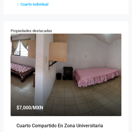
Cuarto individual
Propiedades destacadas
$7,000
/MXN
$
Cuarto Compartido En Zona Universitaria
Cu