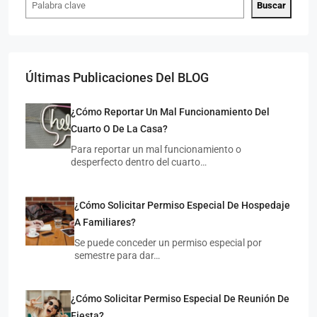
Buscar
Últimas Publicaciones Del BLOG
¿Cómo Reportar Un Mal Funcionamiento Del
Cuarto O De La Casa?
$7,
$4,500
/MXN
Para reportar un mal funcionamiento o
desperfecto dentro del cuarto…
Cua
Cuarto Individual En Zona Universitaria
¿Cómo Solicitar Permiso Especial De Hospedaje
M
MAESTROS ILUSTRES 654, UNIVERSITARIA, 78290 SAN
LUIS 
LUIS POTOSÍ, S.L.P.
A Familiares?
1
INDIVIDUAL
1 COCHE
20
M²
Se puede conceder un permiso especial por
CUAR
CUARTO COMPARTIDO, CUARTO INDIVIDUAL
semestre para dar…
¿Cómo Solicitar Permiso Especial De Reunión De
Fiesta?