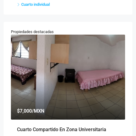
Cuarto individual
Propiedades destacadas
$7,000
/MXN
$
Cuarto Compartido En Zona Universitaria
Cu