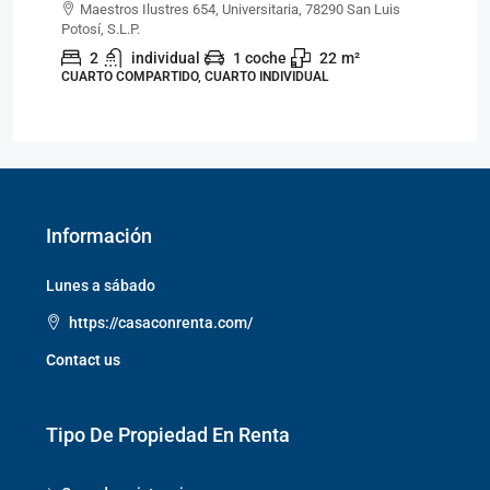
Maestros Ilustres 654, Universitaria, 78290 San Luis
Potosí, S.L.P.
Pot
2
individual
1 coche
22
m²
CUARTO COMPARTIDO, CUARTO INDIVIDUAL
CU
Información
Lunes a sábado
https://casaconrenta.com/
Contact us
Tipo De Propiedad En Renta