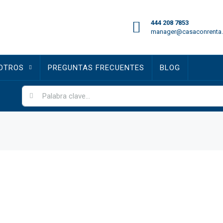
444 208 7853
manager@casaconrenta
OTROS
PREGUNTAS FRECUENTES
BLOG