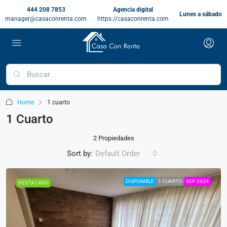
444 208 7853
Agencia digital
Lunes a sábado
manager@casaconrenta.com
https://casaconrenta.com
Home
1 cuarto
1 Cuarto
2 Propiedades
Sort by:
Default Order
DISPONIBLE
1 CUARTO
SEP. 2024
DESTACADO