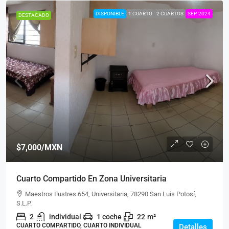
DISPONIBLE
1 CUARTO
2 CUARTOS
SEP. 2024
DESTACADO
$7,000
/MXN
Cuarto Compartido En Zona Universitaria
Maestros Ilustres 654, Universitaria, 78290 San Luis Potosí,
S.L.P.
2
individual
1 coche
22
m²
CUARTO COMPARTIDO, CUARTO INDIVIDUAL
Detalles