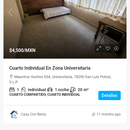
$4,500
/MXN
$7,
$4,500
/MXN
Cuarto Individual En Zona Universitaria
Cua
Cuarto Individual En Zona Universitaria
Maestros Ilustres 654, Universitaria, 78290 San Luis Potosí,
S.L.P.
M
MAESTROS ILUSTRES 654, UNIVERSITARIA, 78290 SAN
1
individual
1 coche
20
m²
LUIS 
LUIS POTOSÍ, S.L.P.
CUARTO COMPARTIDO, CUARTO INDIVIDUAL
Detalles
1
INDIVIDUAL
1 COCHE
20
M²
CUAR
CUARTO COMPARTIDO, CUARTO INDIVIDUAL
Casa Con Renta
11 months ago